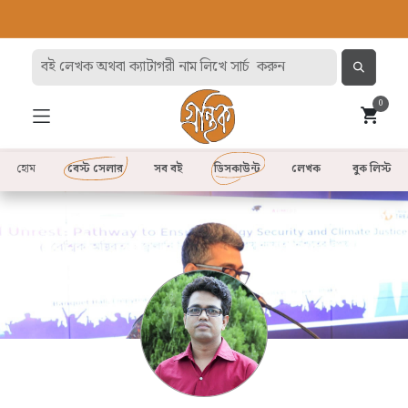
0
হোম
বেস্ট সেলার
সব বই
ডিসকাউন্ট
লেখক
বুক লিস্ট