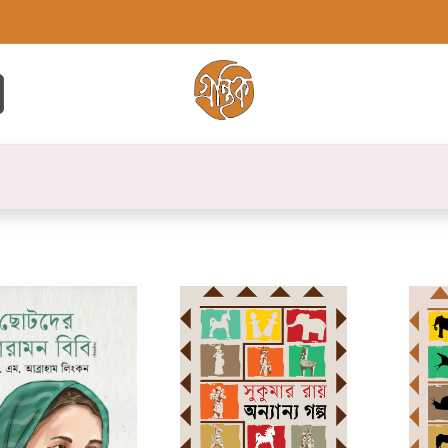
্ট
সব বই
বুক লিস্ট
লেখক
প্রকাশনী
যো