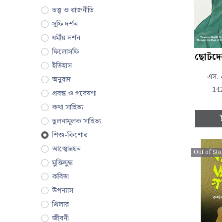
তত্ত্ব ও রাজনীতি
সুফি দর্শন
ধর্মীয় দর্শন
ফিলোসফি
ইতিহাস
এস. 
অনুবাদ
14
প্রবন্ধ ও গবেষণা
কথা সাহিত্য
তুলনামূলক সাহিত্য
শিশু-কিশোর
আত্মোন্নয়ন
Out of St
মুক্তিযুদ্ধ
কবিতা
উপন্যাস
থ্রিলার
জীবনী