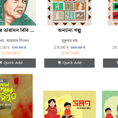
ছোটদের তারামন বিবি (বীরপ্রতীক)
অন্যান্য গল্প
এম. আব্রাহাম লিংকন
সুকুমার রায়
2.50
৳
270.00
৳
24
190.00
৳
360.00
৳
(25% OFF)
(25% OFF)
Quick Add
Quick Add
ock