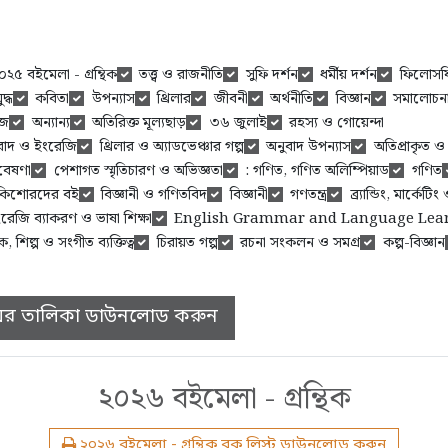
০২৫ বইমেলা - গ্রন্থিক
তত্ত্ব ও রাজনীতি
সুফি দর্শন
ধর্মীয় দর্শন
ফিলোসফ
ুদ্ধ
কবিতা
উপন্যাস
থ্রিলার
জীবনী
অর্থনীতি
বিজ্ঞান
সমালোচন
েজ
অন্যান্য
অতিরিক্ত মূল্যছাড়
৩৬ জুলাই
রহস্য ও গোয়েন্দা
নুবাদ ও ইংরেজি
থ্রিলার ও অ্যাডভেঞ্চার গল্প
অনুবাদ উপন্যাস
অতিপ্রাকৃত 
গবেষণা
পেশাগত স্মৃতিচারণ ও অভিজ্ঞতা
: গণিত, গণিত অলিম্পিয়াড
গণিত
 কিশোরদের বই
বিজ্ঞানী ও গণিতবিদ
বিজ্ঞানী
গণতন্ত্র
ব্র্যান্ডিং, মার্কেট
রেজি ব্যাকরণ ও ভাষা শিক্ষা
English Grammar and Language Lea
ক, শিল্প ও সংগীত ব্যক্তিত্ব
চিরায়ত গল্প
রচনা সংকলন ও সমগ্র
কল্প-বিজ্ঞান
 বইয়ের তালিকা ডাউনলোড করুন
২০২৬ বইমেলা - গ্রন্থিক
২০২৬ বইমেলা - গ্রন্থিক বুক লিস্ট ডাউনলোড করুন