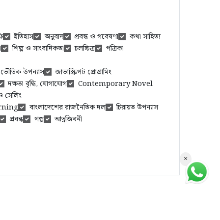
ি
ইতিহাস
অনুবাদ
প্রবন্ধ ও গবেষণা
কথা সাহিত্য
া
শিল্প ও সাংবাদিকতা
চলচ্চিত্র
পত্রিকা
ও ভৌতিক উপন্যাস
জাভাস্ক্রিপট প্রোগ্রামিং
দক্ষতা বৃদ্ধি, যোগাযোগ
Contemporary Novel
িং ও সেলিং
rning
বাংলাদেশের রাজনৈতিক দল
চিরায়ত উপন্যাস
প্রবন্ধ
গল্প
আত্নজিবনী
×