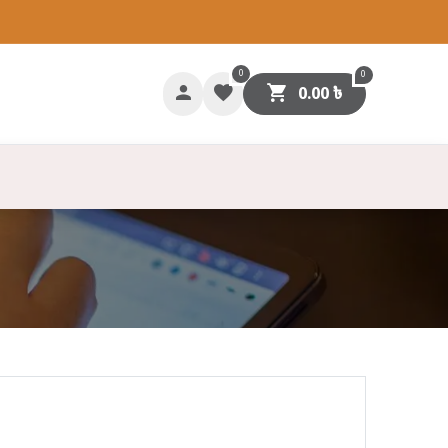
0
0
0.00
৳
গাযোগ