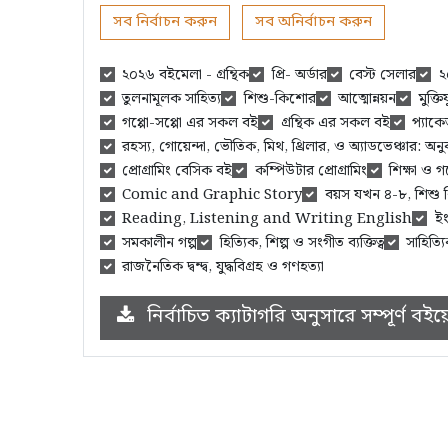
সব নির্বাচন করুন
সব অনির্বাচন করুন
২০২৬ বইমেলা - গ্রন্থিক
প্রি- অর্ডার
বেস্ট সেলার
২
তুলনামূলক সাহিত্য
শিশু-কিশোর
আত্মোন্নয়ন
মুক্তিয
গপ্পো-সপ্পো এর সকল বই
গ্রন্থিক এর সকল বই
প্যাক
রহস্য, গোয়েন্দা, ভৌতিক, মিথ, থ্রিলার, ও অ্যাডভেঞ্চার: অ
প্রোগ্রামিং বেসিক বই
কম্পিউটার প্রোগ্রামিং
শিক্ষা ও 
Comic and Graphic Story
বয়স যখন ৪-৮, শিশু
Reading, Listening and Writing English
ইং
সমকালীন গল্প
হিত্যিক, শিল্প ও সংগীত ব্যক্তিত্ব
সাহিত্যি
রাজনৈতিক দ্বন্দ্ব, যুদ্ধবিগ্রহ ও গণহত্যা
নির্বাচিত ক্যাটাগরি অনুসারে সম্পূর্ণ