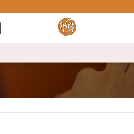
্ট
সব বই
বুক লিস্ট
লেখক
প্রকাশনী
যো