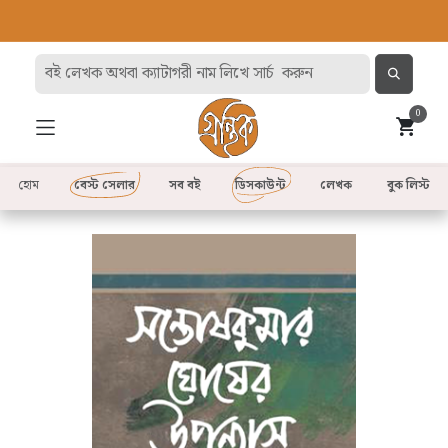
0
হোম
বেস্ট সেলার
সব বই
ডিসকাউন্ট
লেখক
বুক লিস্ট