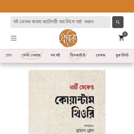
0
হোম
বেস্ট সেলার
সব বই
ডিসকাউন্ট
লেখক
বুক লিস্ট