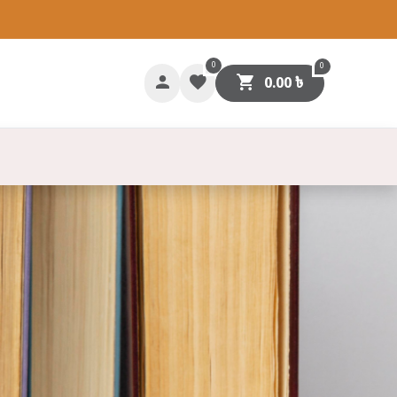
0
0
0.00
৳
গাযোগ