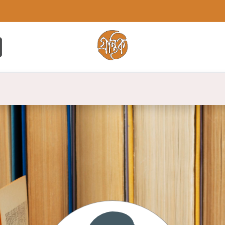
্ট
সব বই
বুক লিস্ট
লেখক
প্রকাশনী
যো