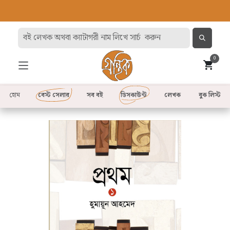
0
হোম
বেস্ট সেলার
সব বই
ডিসকাউন্ট
লেখক
বুক লিস্ট