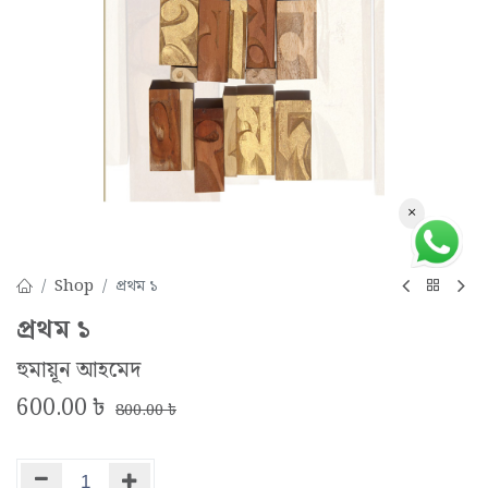
×
Shop
প্রথম ১
প্রথম ১
হুমায়ূন আহমেদ
600.00
৳
800.00
৳