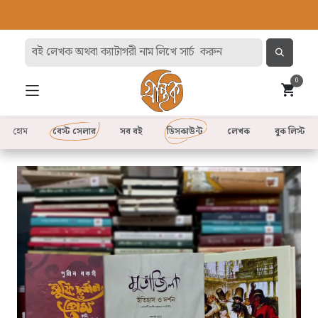
0
হোম
বেস্ট সেলার
সব বই
ডিসকাউন্ট
লেখক
বুক লিস্ট