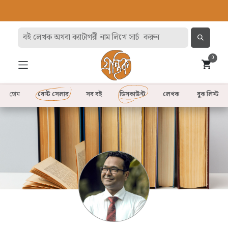
0
হোম
বেস্ট সেলার
সব বই
ডিসকাউন্ট
লেখক
বুক লিস্ট