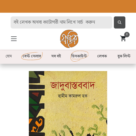
0
হোম
বেস্ট সেলার
সব বই
ডিসকাউন্ট
লেখক
বুক লিস্ট