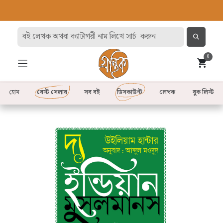
0
হোম
বেস্ট সেলার
সব বই
ডিসকাউন্ট
লেখক
বুক লিস্ট