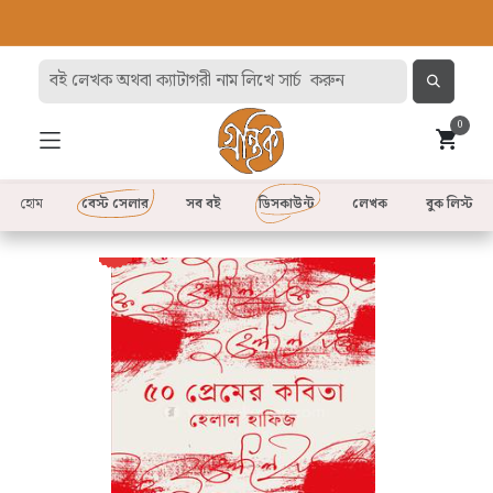
0
হোম
বেস্ট সেলার
সব বই
ডিসকাউন্ট
লেখক
বুক লিস্ট