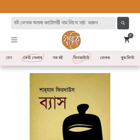
0
হোম
বেস্ট সেলার
সব বই
ডিসকাউন্ট
লেখক
বুক লিস্ট