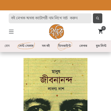
0
হোম
বেস্ট সেলার
সব বই
ডিসকাউন্ট
লেখক
বুক লিস্ট