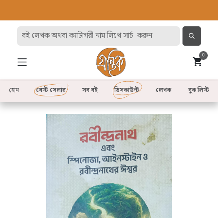
0
হোম
বেস্ট সেলার
সব বই
ডিসকাউন্ট
লেখক
বুক লিস্ট