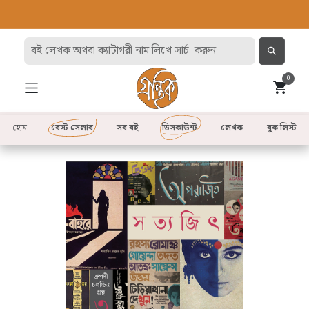
0
হোম
বেস্ট সেলার
সব বই
ডিসকাউন্ট
লেখক
বুক লিস্ট