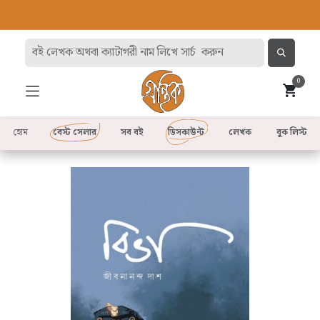
0
হোম
বেস্ট সেলার
সব বই
ডিসকাউন্ট
লেখক
বুক লিস্ট