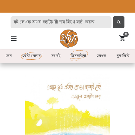
0
হোম
বেস্ট সেলার
সব বই
ডিসকাউন্ট
লেখক
বুক লিস্ট