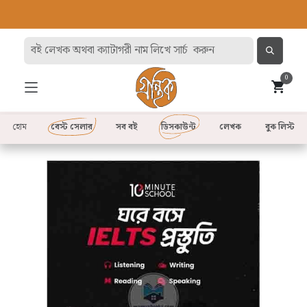
0
হোম
বেস্ট সেলার
সব বই
ডিসকাউন্ট
লেখক
বুক লিস্ট