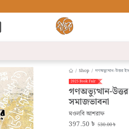
্ট
সব বই
বুক লিস্ট
লেখক
প্রকাশনী
যো
Shop
গণঅভ্যুত্থান-উত্তর 
2025 Book Fair
গণঅভ্যুত্থান-উত্
সমাজভাবনা
মওলবি আশরাফ
397.50
৳
530.00
৳