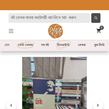
0
হোম
বেস্ট সেলার
সব বই
ডিসকাউন্ট
লেখক
বুক লিস্ট