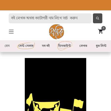
0
হোম
বেস্ট সেলার
সব বই
ডিসকাউন্ট
লেখক
বুক লিস্ট