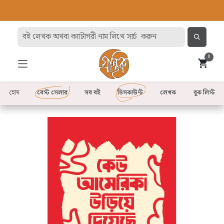
0
হোম
বেস্ট সেলার
সব বই
ডিসকাউন্ট
লেখক
বুক লিস্ট