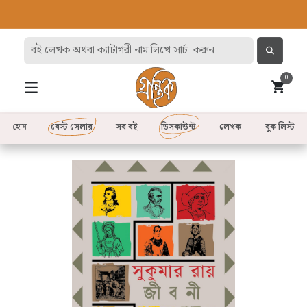
0
হোম
বেস্ট সেলার
সব বই
ডিসকাউন্ট
লেখক
বুক লিস্ট