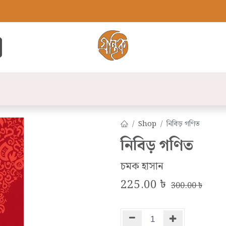
্ট
সব বই
বুক লিস্ট
লেখক
প্রকাশনী
যো
Shop
নিবিড় গণিত
নিবিড় গণিত
চমক হাসান
225.00
৳
300.00
৳