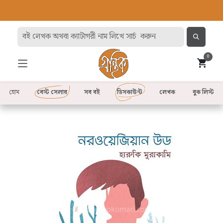
0
হোম
বেস্ট সেলার
সব বই
ডিসকাউন্ট
লেখক
বুক লিস্ট