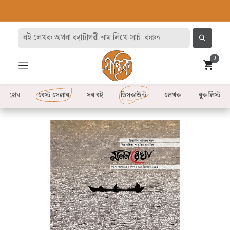
0
হোম
বেস্ট সেলার
সব বই
ডিসকাউন্ট
লেখক
বুক লিস্ট