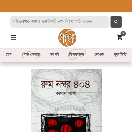
0
হোম
বেস্ট সেলার
সব বই
ডিসকাউন্ট
লেখক
বুক লিস্ট