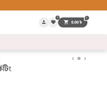
0
0
0.00
৳
গাযোগ
ং
কেটিং