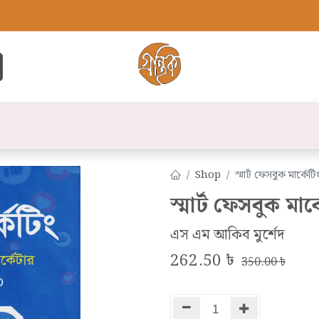
্ট
সব বই
বুক লিস্ট
লেখক
প্রকাশনী
যো
Shop
স্মার্ট ফেসবুক মার্কেটি
স্মার্ট ফেসবুক মার্
এস এম আকিব মুর্শেদ
262.50
৳
350.00
৳