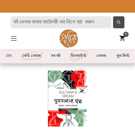
0
হোম
বেস্ট সেলার
সব বই
ডিসকাউন্ট
লেখক
বুক লিস্ট