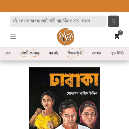
0
হোম
বেস্ট সেলার
সব বই
ডিসকাউন্ট
লেখক
বুক লিস্ট