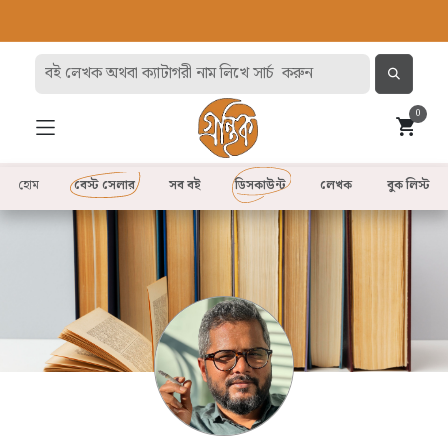
0
হোম
বেস্ট সেলার
সব বই
ডিসকাউন্ট
লেখক
বুক লিস্ট