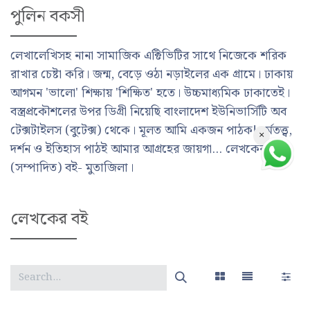
পুলিন বকসী
লেখালেখিসহ নানা সামাজিক এক্টিভিটির সাথে নিজেকে শরিক
রাখার চেষ্টা করি। জন্ম, বেড়ে ওঠা নড়াইলের এক গ্রামে। ঢাকায়
আগমন 'ভালো' শিক্ষায় 'শিক্ষিত' হতে। উচ্চমাধ্যমিক ঢাকাতেই।
বস্ত্রপ্রকৌশলের উপর ডিগ্রী নিয়েছি বাংলাদেশ ইউনিভার্সিটি অব
টেক্সটাইলস (বুটেক্স) থেকে। মূলত আমি একজন পাঠক! ধর্মতত্ত্ব,
×
দর্শন ও ইতিহাস পাঠই আমার আগ্রহের জায়গা... লেখকের প্রথম
(সম্পাদিত) বই- মুতাজিলা।
লেখকের বই