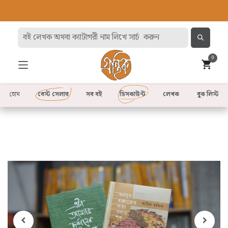
0
হোম
বেস্ট সেলার
সব বই
ডিসকাউন্ট
লেখক
বুক লিস্ট