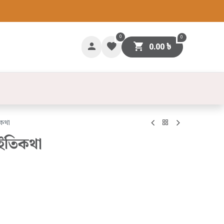
0
0
0.00
৳
গাযোগ
িকথা
 ইতিকথা