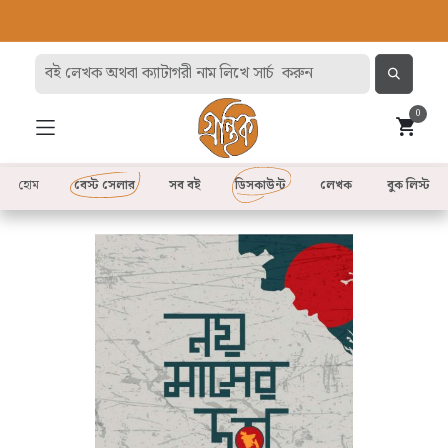
0
হোম
বেস্ট সেলার
সব বই
ডিসকাউন্ট
লেখক
বুক লিস্ট