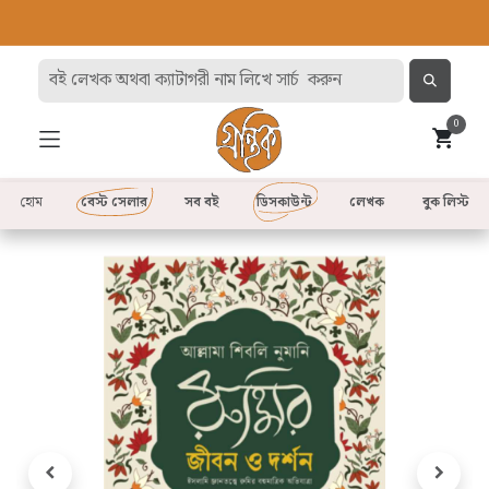
0
হোম
বেস্ট সেলার
সব বই
ডিসকাউন্ট
লেখক
বুক লিস্ট